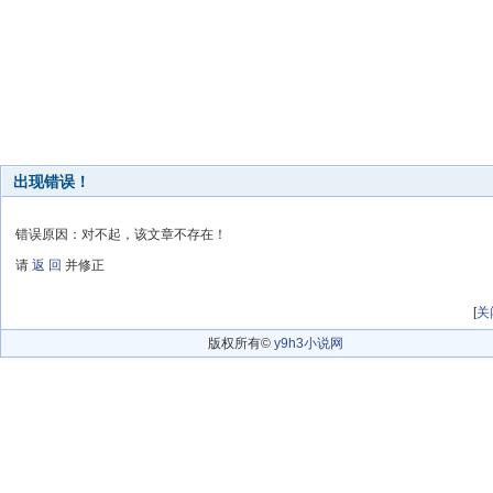
出现错误！
错误原因：对不起，该文章不存在！
请
返 回
并修正
[
关
版权所有©
y9h3小说网