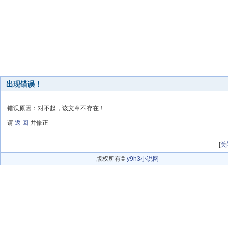
出现错误！
错误原因：对不起，该文章不存在！
请
返 回
并修正
[
关
版权所有©
y9h3小说网