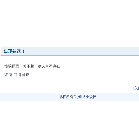
出现错误！
错误原因：对不起，该文章不存在！
请
返 回
并修正
[
关
版权所有©
y9h3小说网