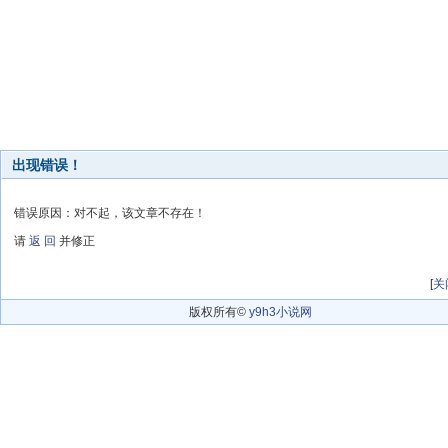
出现错误！
错误原因：对不起，该文章不存在！
请
返 回
并修正
[
关
版权所有©
y9h3小说网