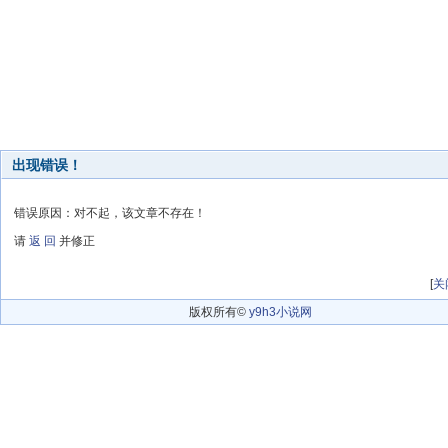
出现错误！
错误原因：对不起，该文章不存在！
请
返 回
并修正
[
关
版权所有©
y9h3小说网