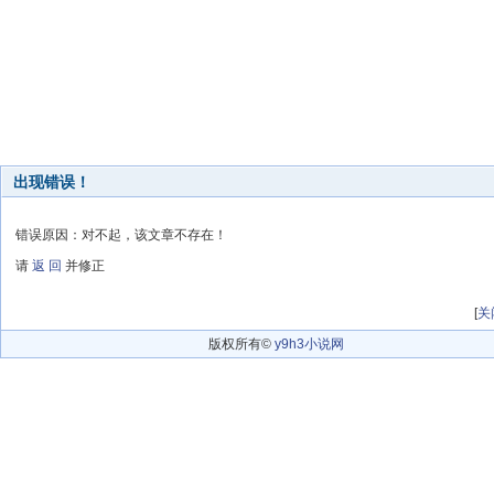
出现错误！
错误原因：对不起，该文章不存在！
请
返 回
并修正
[
关
版权所有©
y9h3小说网