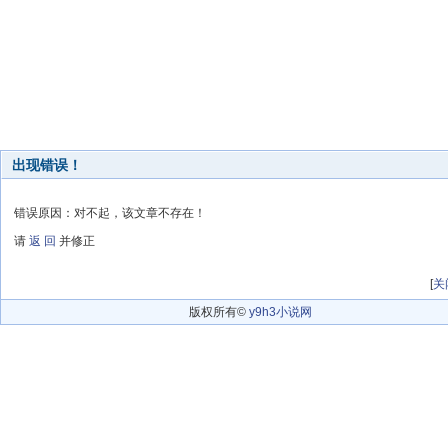
出现错误！
错误原因：对不起，该文章不存在！
请
返 回
并修正
[
关
版权所有©
y9h3小说网